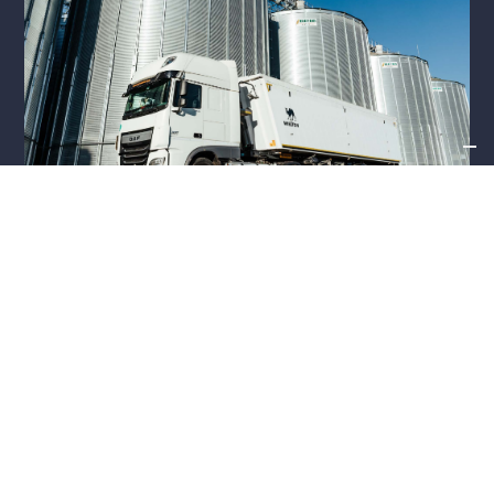
Prin intermediul propriei noastre companii de logistică, care
funcționează ca parte a Grupului East, oferim și soluții de
transport.
Serviciile noastre sunt disponibile atât pe plan intern dar și în
Europa Centrală și de Vest, transportam atât mărfuri vrac cât
și produse ambalate.
Află mai mult