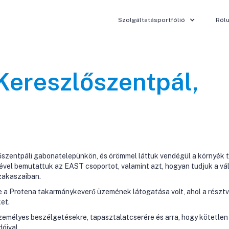
Szolgáltatásportfólió
Ról
 Kereszlőszentpál,
szentpáli gabonatelepünkön, és örömmel láttuk vendégül a környék te
el bemutattuk az EAST csoportot, valamint azt, hogyan tudjuk a vál
zakaszaiban.
e a Protena takarmánykeverő üzemének látogatása volt, ahol a résztv
et.
személyes beszélgetésekre, tapasztalatcserére és arra, hogy kötetle
óival.