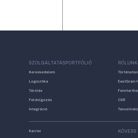
SZOLGÁLTATÁSPORTFÓLIÓ
RÓLUNK
Kereskedelem
Történetün
Logisztika
EastGrain 
Tárolás
Fenntarth
Feldolgozás
CSR
Integráció
Tanusítván
KÖVESS
Karrier