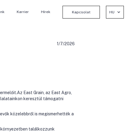
unk
Karrier
Hírek
Kapcsolat
HU
1/7/2026
rmelőit.Az East Grain, az East Agro,
lalatainkon keresztül támogatni
evők közelebbről is megismerhették a
n környezetben találkozzunk