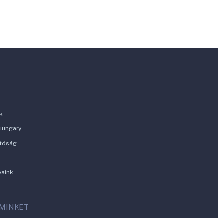
k
Hungary
atóság
yaink
 MINKET