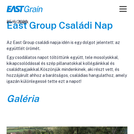
25/6/2026
back
East Group Családi Nap
Az East Group családi napja idén is egy dolgot jelentett: az
együttlét örömét.
Egy csodálatos napot töltöttünk együtt, tele mosolyokkal,
kikapcsolódással és szép pillanatokkal kollégáinkkal és
családtagjaikkal.Köszönjük mindenkinek, aki részt vett, és
hozzájárult ahhoz a barátságos, családias hangulathoz, amely
igazán különlegessé tette ezt a napot!
Galéria